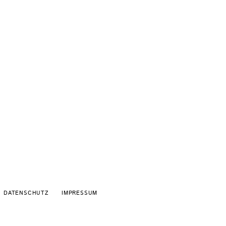
Schaltfläche
DATENSCHUTZ
IMPRESSUM
Schaltfläche