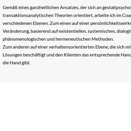
Gem
ä
ß eines ganzheitlichen Ansatzes, der sich an gestaltpsych
transaktionsanalytischen Theorien orientiert, arbeite ich im Coa
verschiedenen Ebenen. Zum einen auf einer pers
ö
nlichkeitswir
Ver
ä
nderung, basierend auf existentiellen, systemischen, dialogi
ph
ä
nomenologischen und hermeneutischen Methoden.
Zum anderen auf einer verhaltensorientierten Ebene, die sich mi
L
ö
sungen besch
ä
ftigt und den Klienten das entsprechende Ha
die Hand gibt.