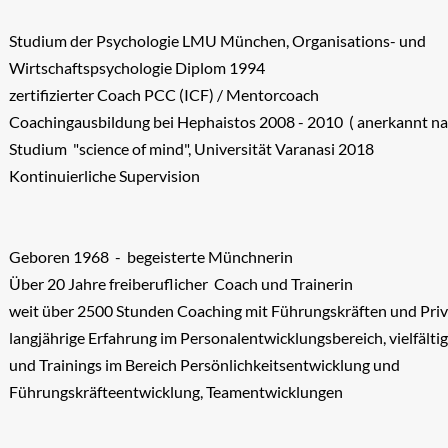
Studium der Psychologie LMU M
ü
nchen, Organisations- und
Wirtschaftspsychologie Diplom 1994
zertifizierter Coach PCC (ICF) / Mentorcoach
Coachingausbildung bei Hephaistos 2008 - 2010 ( anerkannt 
Studium "science of mind", Universität Varanasi 2018
Kontinuierliche Supervision
Geboren 1968 - begeisterte Münchnerin
Ü
ber 20 Jahre freiberuflicher Coach und Trainerin
weit über 2500 Stunden Coaching mit Führungskräften und Pri
langj
ä
hrige Erfahrung im Personalentwicklungsbereich, vielf
ä
lt
und Trainings im Bereich Pers
ö
nlichkeitsentwicklung und
F
ü
hrungskr
ä
fteentwicklung, Teamentwicklungen