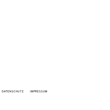
Schaltfläche
DATENSCHUTZ
IMPRESSUM
Schaltfläche