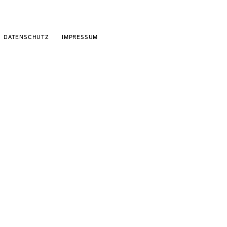
Schaltfläche
DATENSCHUTZ
IMPRESSUM
Schaltfläche