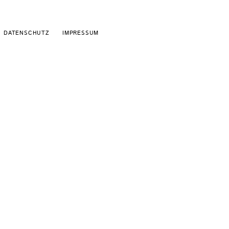
Schaltfläche
DATENSCHUTZ
IMPRESSUM
Schaltfläche