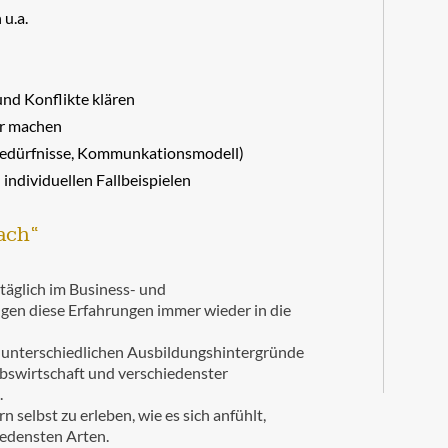
u.a.
nd Konflikte klären
ar machen
 Bedürfnisse, Kommunkationsmodell)
individuellen Fallbeispielen
ach“
äglich im Business- und
ngen diese Erfahrungen immer wieder in die
re unterschiedlichen Ausbildungshintergründe
ebswirtschaft und verschiedenster
.
selbst zu erleben, wie es sich anfühlt,
iedensten Arten.