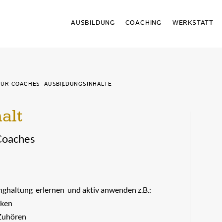
AUSBILDUNG
Schaltfläche
COACHING
Schaltfläche
WERKSTATT
Schaltfläche
ÜR COACHES
AUSBILDUNGSINHALTE
/
alt
Coaches
haltung erlernen und aktiv anwenden z.B.:
rken
 Zuhören